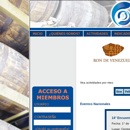
INICIO
¿QUIÉNES SOMOS?
ACTIVIDADES
INDICAD
Perfil Corporativo
Afiliados
Comisiones
Cronograma
Vea actividades por mes:
Eventos Nacionales
14° Encuent
Fecha: 1° de
Lugar: Centro