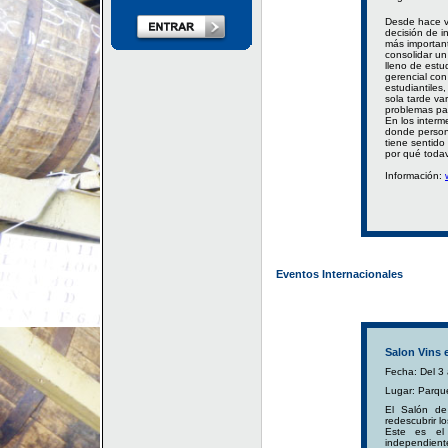
Desde hace v
decisión de i
más important
consolidar un
lleno de est
gerencial con
estudiantiles
sola tarde va
problemas par
En los inter
donde persona
tiene sentido
por qué todav
Información:
Eventos Internacionales
Salon Vins e
Fecha: Del 3
Lugar: Parqu
El Salón de
redescubrir l
Este es el 
independiente