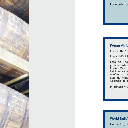
Información:
Forum Vini 
Fecha: Del 1
Lugar: Múnic
Esta es una 
profesional c
Forum Vini 
bebidas espir
confitería, a
catering, viaje
Además, se of
Información:
World Bulk 
Fecha: 20 y 