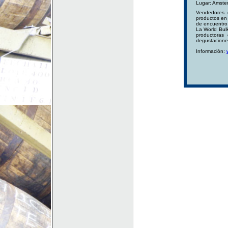
Lugar: Amste
Vendedores 
productos en
de encuentro
La World Bul
productoras
degustacione
Información: